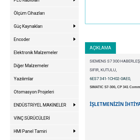
PLC Kabloları
Ölçüm Cihazları
Güç Kaynakları
Encoder
AÇIKLAMA
Elektronik Malzemeler
SIEMENS S7 300 HABERLE
Diğer Malzemeler
SIFIR, KUTULU,
Yazılımlar
6ES7 341-1CH02-0AE0,
SIMATIC S7-300, CP 341 Commu
Otomasyon Projeleri
İŞLETMENİZİN İHTİY
ENDÜSTRİYEL MAKİNELER
VİNÇ SÜRÜCÜLERİ
HMI Panel Tamiri