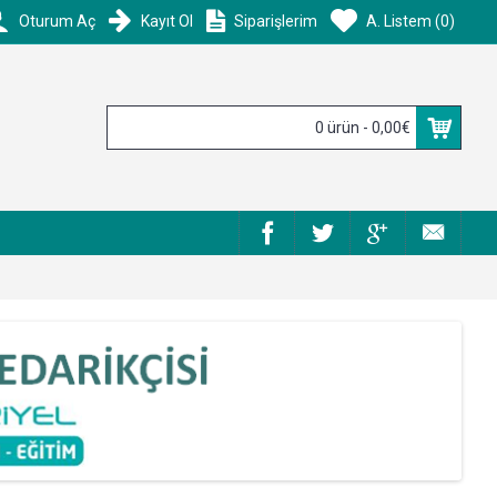
Oturum Aç
Kayıt Ol
Siparişlerim
A. Listem (
0
)
0 ürün - 0,00€