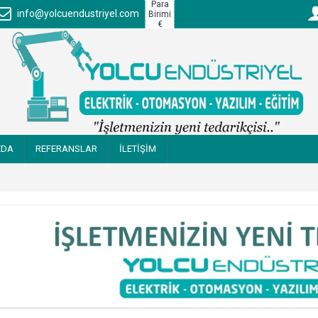
Para
info@yolcuendustriyel.com
Birimi
€
ZDA
REFERANSLAR
İLETİŞİM