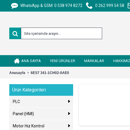
WhatsApp & GSM: 0 538 974 8272
0 262 999 54 58
ANA SAYFA
YENİ ÜRÜNLER
MARKALAR
HAKKIMI
Anasayfa
6ES7 341-1CH02-0AE0
Ürün Kategorileri
PLC
Panel (HMI)
Motor Hız Kontrol