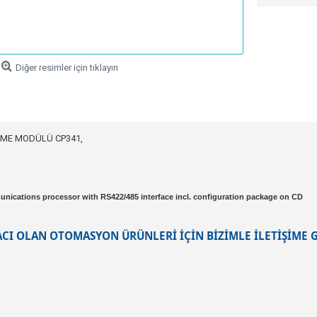
Diğer resimler için tıklayın
ŞME MODÜLÜ CP341,
nications processor with RS422/485 interface incl. configuration package on CD
ACI OLAN OTOMASYON ÜRÜNLERİ İÇİN BİZİMLE İLETİŞİME G