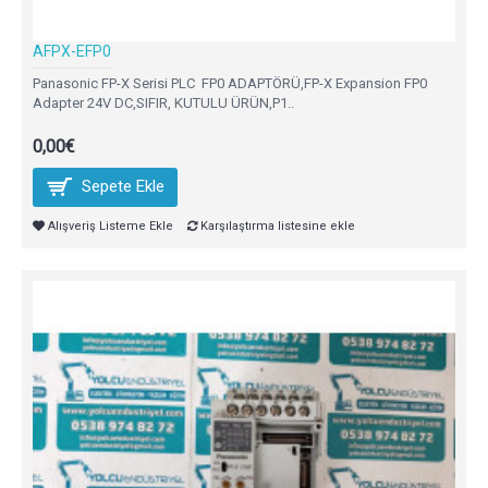
AFPX-EFP0
Panasonic FP-X Serisi PLC FP0 ADAPTÖRÜ,FP-X Expansion FP0
Adapter 24V DC,SIFIR, KUTULU ÜRÜN,P1..
0,00€
Sepete Ekle
Alışveriş Listeme Ekle
Karşılaştırma listesine ekle