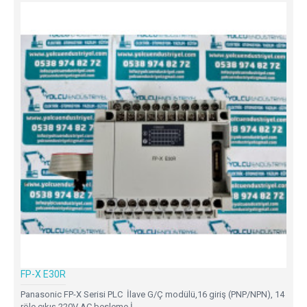
FP-X E30R
Panasonic FP-X Serisi PLC İlave G/Ç modülü,16 giriş (PNP/NPN), 14
röle çıkış,220V AC besleme,İ..