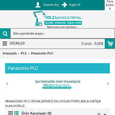
Para
Oturum Aç
Kayıt Ol
Birimi
€
ÜRÜNLER
0 ürün - 0,00€
Anasayfa
PLC
Panasonic PLC
Panasonic PLC
PANASONİC PLC ÜRÜNLERİMİZİ EN UYGUN FİYATLARLA SATIŞA
SUNUYORUZ...
Ürün Karşılaştır (0)