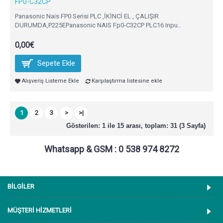
FP0-C32CP
Panasonic Nais FP0 Serisi PLC ,İKİNCİ EL , ÇALIŞIR
DURUMDA,P225EPanasonic NAIS Fp0-C32CP PLC16 Inpu..
0,00€
Sepete Ekle
Alışveriş Listeme Ekle
Karşılaştırma listesine ekle
1
2
3
>
>|
Gösterilen: 1 ile 15 arası, toplam: 31 (3 Sayfa)
Whatsapp & GSM : 0 538 974 8272
BİLGİLER
MÜŞTERİ HİZMETLERİ