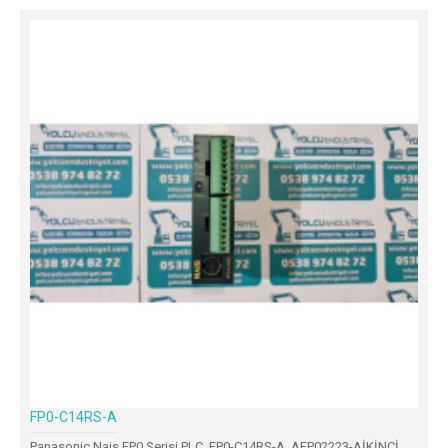
FP0-C14RS-A
Panasonic Nais FP0 Serisi PLC ,FP0-C14RS-A, AFP02223-AİKİNCİ