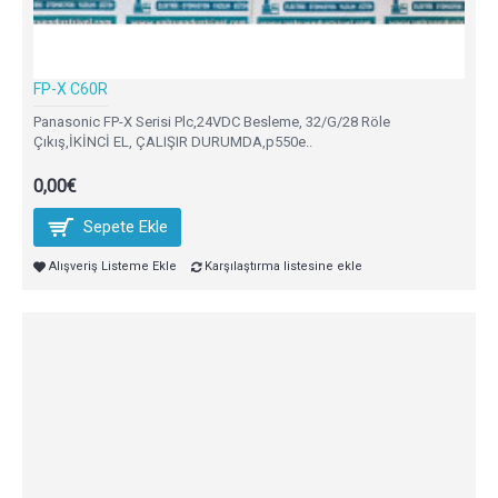
FP-X C60R
Panasonic FP-X Serisi Plc,24VDC Besleme, 32/G/28 Röle
Çıkış,İKİNCİ EL, ÇALIŞIR DURUMDA,p550e..
0,00€
Sepete Ekle
Alışveriş Listeme Ekle
Karşılaştırma listesine ekle