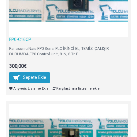
FP0-C16CP
Panasonic Nais FP0 Serisi PLC İKİNCİ EL, TEMİZ, ÇALIŞIR
DURUMDA,FP0 Control Unit, 8 IN, 8 Tr. P..
300,00€
Sepete Ekle
Alışveriş Listeme Ekle
Karşılaştırma listesine ekle