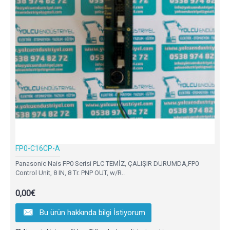
FP0-C16CP-A
Panasonic Nais FP0 Serisi PLC TEMİZ, ÇALIŞIR DURUMDA,FP0
Control Unit, 8 IN, 8 Tr. PNP OUT, w/R..
0,00€
Bu ürün hakkında bilgi İstiyorum