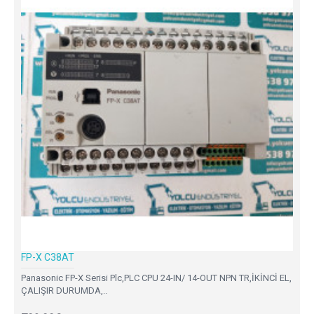
FP-X C38AT
Panasonic FP-X Serisi Plc,PLC CPU 24-IN/ 14-OUT NPN TR,İKİNCİ EL,
ÇALIŞIR DURUMDA,..