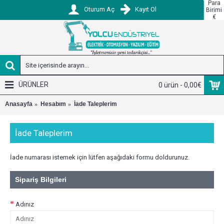
Para
Oturum Aç
Kayıt Ol
Birimi
€
ÜRÜNLER
0 ürün - 0,00€
Anasayfa
Hesabım
İade Taleplerim
İade Taleplerim
İade numarası istemek için lütfen aşağıdaki formu doldurunuz.
Sipariş Bilgileri
Adınız