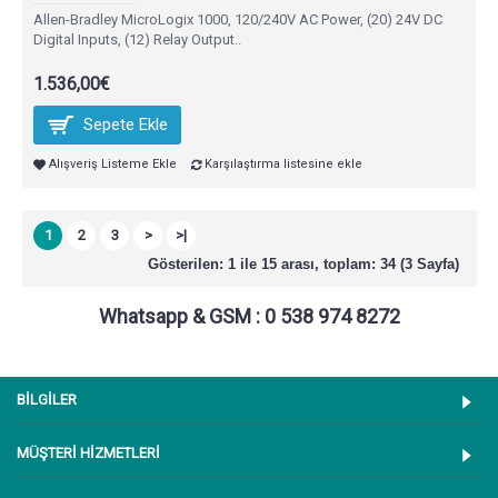
Allen-Bradley MicroLogix 1000, 120/240V AC Power, (20) 24V DC
Digital Inputs, (12) Relay Output..
1.536,00€
Sepete Ekle
Alışveriş Listeme Ekle
Karşılaştırma listesine ekle
1
2
3
>
>|
Gösterilen: 1 ile 15 arası, toplam: 34 (3 Sayfa)
Whatsapp & GSM : 0 538 974 8272
BİLGİLER
MÜŞTERİ HİZMETLERİ