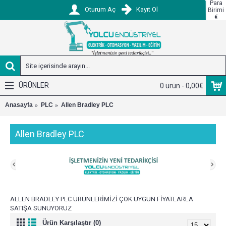
Para
Oturum Aç
Kayıt Ol
Birimi
€
ÜRÜNLER
0 ürün - 0,00€
Anasayfa
PLC
Allen Bradley PLC
Allen Bradley PLC
ALLEN BRADLEY PLC ÜRÜNLERİMİZİ ÇOK UYGUN FİYATLARLA
SATIŞA SUNUYORUZ
Ürün Karşılaştır (0)