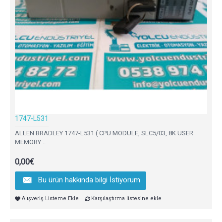
1747-L531
ALLEN BRADLEY 1747-L531 ( CPU MODULE, SLC5/03, 8K USER
MEMORY ..
0,00€
Bu ürün hakkında bilgi İstiyorum
Alışveriş Listeme Ekle
Karşılaştırma listesine ekle