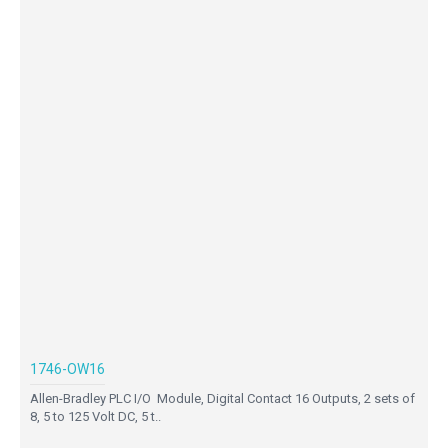
1746-OW16
Allen-Bradley PLC I/O Module, Digital Contact 16 Outputs, 2 sets of
8, 5 to 125 Volt DC, 5 t..