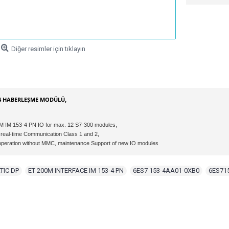
Diğer resimler için tıklayın
-4 HABERLEŞME MODÜLÜ,
 IM 153-4 PN IO for max. 12 S7-300 modules,
 real-time Communication Class 1 and 2,
operation without MMC, maintenance Support of new IO modules
TIC DP
,
ET 200M INTERFACE IM 153-4 PN
,
6ES7 153-4AA01-0XB0
,
6ES71