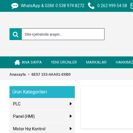
WhatsApp & GSM: 0 538 974 8272
0 262 999 54 58
ANA SAYFA
YENİ ÜRÜNLER
MARKALAR
HAKKIMI
Anasayfa
6ES7 153-4AA01-0XB0
Ürün Kategorileri
PLC
Panel (HMI)
Motor Hız Kontrol