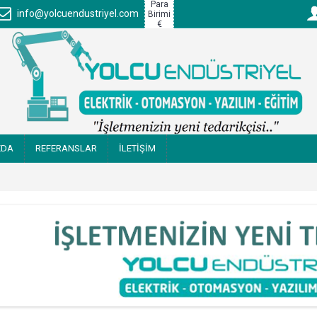
Para
info@yolcuendustriyel.com
Birimi
€
ZDA
REFERANSLAR
İLETİŞİM