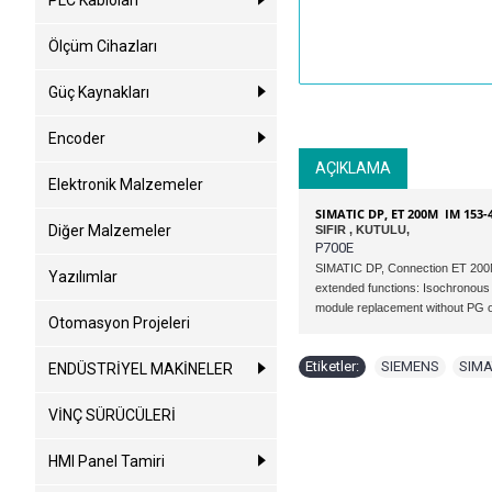
PLC Kabloları
Ölçüm Cihazları
Güç Kaynakları
Encoder
AÇIKLAMA
Elektronik Malzemeler
SIMATIC DP, ET 200M IM 153
Diğer Malzemeler
SIFIR , KUTULU,
P700E
SIMATIC DP, Connection ET 200M
Yazılımlar
extended functions: Isochronous
module replacement without PG 
Otomasyon Projeleri
Etiketler:
SIEMENS
,
SIMA
ENDÜSTRİYEL MAKİNELER
VİNÇ SÜRÜCÜLERİ
HMI Panel Tamiri