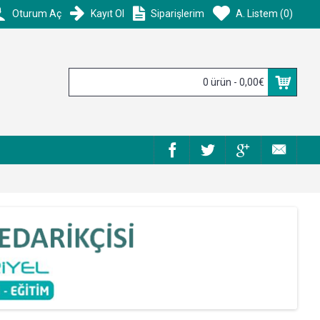
Oturum Aç
Kayıt Ol
Siparişlerim
A. Listem (
0
)
0 ürün - 0,00€