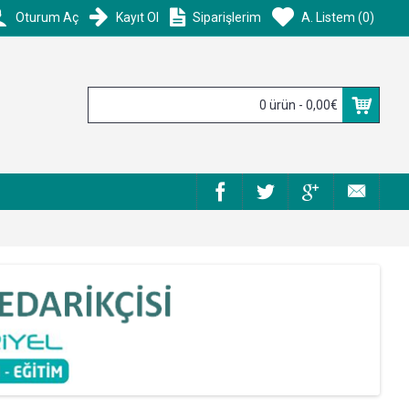
Oturum Aç
Kayıt Ol
Siparişlerim
A. Listem (
0
)
0 ürün - 0,00€