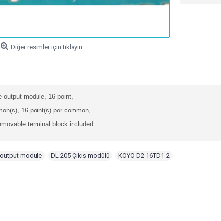
Diğer resimler için tıklayın
 output module, 16-point,
on(s), 16 point(s) per common,
emovable terminal block included.
output module
,
DL 205 Çıkış modülü
,
KOYO D2-16TD1-2