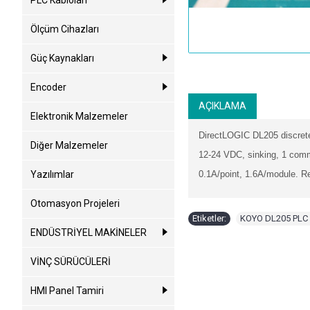
PLC Kabloları
Ölçüm Cihazları
Güç Kaynakları
Encoder
AÇIKLAMA
Elektronik Malzemeler
DirectLOGIC DL205 discrete
Diğer Malzemeler
12-24 VDC, sinking, 1 comm
Yazılımlar
0.1A/point, 1.6A/module. R
Otomasyon Projeleri
Etiketler:
KOYO DL205 PLC 
ENDÜSTRİYEL MAKİNELER
VİNÇ SÜRÜCÜLERİ
HMI Panel Tamiri