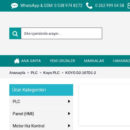
WhatsApp & GSM: 0 538 974 8272
0 262 999 54 58
ANA SAYFA
YENİ ÜRÜNLER
MARKALAR
HAKKIMI
Anasayfa
PLC
Koyo PLC
KOYO D2-16TD1-2
Ürün Kategorileri
PLC
Panel (HMI)
Motor Hız Kontrol