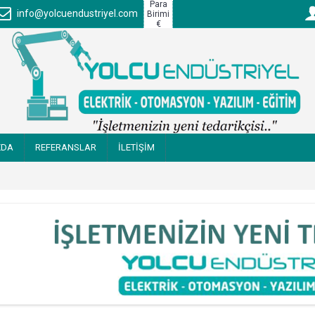
Para
info@yolcuendustriyel.com
Birimi
€
ZDA
REFERANSLAR
İLETİŞİM