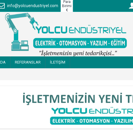
Para
info@yolcuendustriyel.com
Birimi
€
ZDA
REFERANSLAR
İLETİŞİM