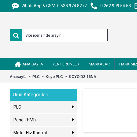
WhatsApp & GSM: 0 538 974 8272
0 262 999 54 58
ANA SAYFA
YENİ ÜRÜNLER
MARKALAR
HAKKIMI
Anasayfa
PLC
Koyo PLC
KOYO D2-16NA
Ürün Kategorileri
PLC
Panel (HMI)
Motor Hız Kontrol