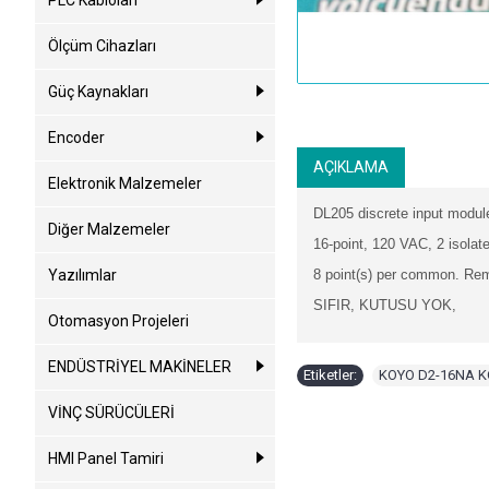
PLC Kabloları
Ölçüm Cihazları
Güç Kaynakları
Encoder
AÇIKLAMA
Elektronik Malzemeler
DL205 discrete input modul
Diğer Malzemeler
16-point, 120 VAC, 2 isola
Yazılımlar
8 point(s) per common
. Rem
SIFIR, KUTUSU YOK,
Otomasyon Projeleri
ENDÜSTRİYEL MAKİNELER
Etiketler:
KOYO D2-16NA KO
VİNÇ SÜRÜCÜLERİ
HMI Panel Tamiri