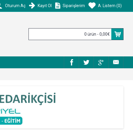
Oturum Aç
Kayıt Ol
Siparişlerim
A. Listem (
0
)
0 ürün - 0,00€