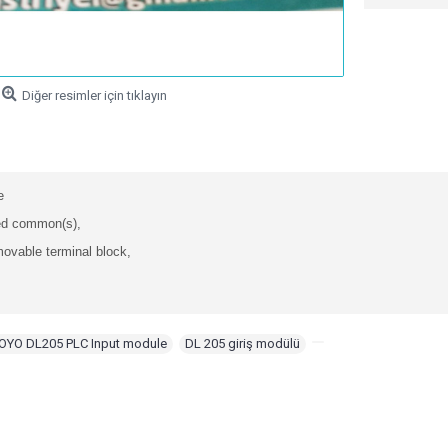
Diğer resimler için tıklayın
e
ted common(s),
ovable terminal block,
YO DL205 PLC Input module
,
DL 205 giriş modülü
,