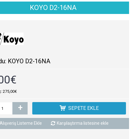
KOYO D2-16NA
du:
KOYO D2-16NA
00€
ç: 275,00€
+
SEPETE EKLE
Alışveriş Listeme Ekle
Karşılaştırma listesine ekle