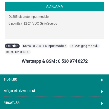
AÇIKLAMA
DL205 discrete input module
8 point(s) ,12-24 VDC Sink/Source
Etiketler:
KOYO DL205 PLC Input module
,
DL 205 giriş modülü
,
KOYO D2-08ND3
Whatsapp & GSM : 0 538 974 8272
BİLGİLER
MÜŞTERİ HİZMETLERİ
FIRSATLAR