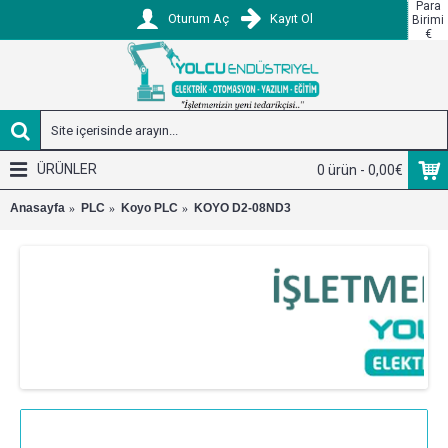
Para
Oturum Aç
Kayıt Ol
Birimi
€
ÜRÜNLER
0 ürün - 0,00€
Anasayfa
PLC
Koyo PLC
KOYO D2-08ND3