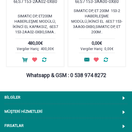
6ES7 153-2AA02-0XB0
6ES7 153-3AA00-0XB0
SIMATIC DP, ET 200M 153-2
SIMATIC DP, ET200M
HABERLEŞME
HABERLEŞME MODÜLÜ,
MODÜLÜ,İKİNCİ EL .6ES7 153-
İKİNCİ EL KAPAKSIZ, 6ES7
3AA00-0XB0,SIMATIC DP, ET
153-2AA02-0XB0,SIMA..
200M..
480,00€
0,00€
Vergiler Hariç: 400,00€
Vergiler Hariç: 0,00€
Whatsapp & GSM : 0 538 974 8272
BİLGİLER
MÜŞTERİ HİZMETLERİ
FIRSATLAR