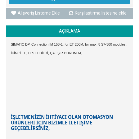
Alışveriş Listeme Ekle
Karşılaştırma listesine ekle
AÇIKLAMA
SIMATIC DP, Connection IM 153-1, for ET 200M, for max. 8 S7-300 modules,
İKİNCİ EL, TEST EDİLDİ, ÇALIŞIR DURUMDA,
İŞLETMENİZİN İHTİYACI OLAN OTOMASYON
ÜRÜNLERİ İÇİN BİZİMLE İLETİŞİME
GEÇEBİLİRSİNİZ,