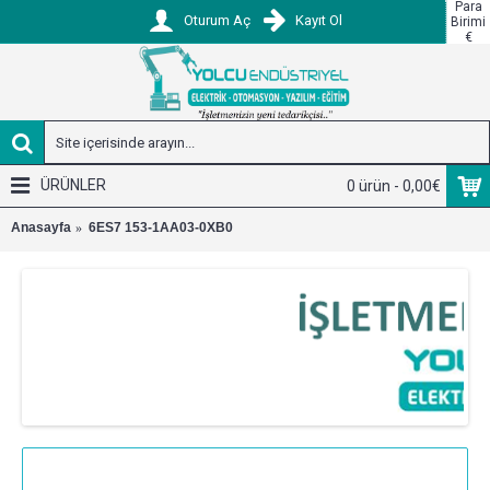
Para
Oturum Aç
Kayıt Ol
Birimi
€
ÜRÜNLER
0 ürün - 0,00€
Anasayfa
6ES7 153-1AA03-0XB0