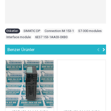
Etiketler:
SIMATIC DP
,
Connection IM 153-1
,
S7-300 modules
,
Interface module
,
6ES7 153-1AA03-0XB0
Benzer Ürünler