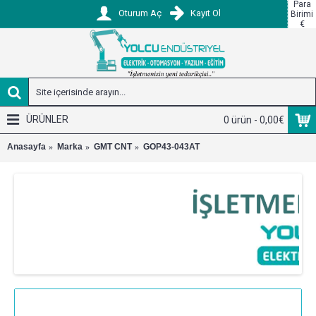
Para
Oturum Aç
Kayıt Ol
Birimi
€
ÜRÜNLER
0 ürün - 0,00€
Anasayfa
Marka
GMT CNT
GOP43-043AT