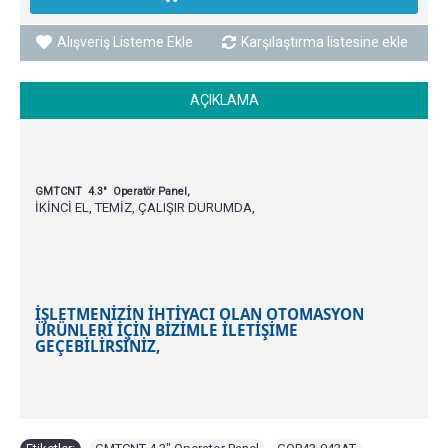
Alışveriş Listeme Ekle
Karşılaştırma listesine ekle
AÇIKLAMA
GMTCNT 4.3" Operatör Panel,
İKİNCİ EL, TEMİZ, ÇALIŞIR DURUMDA,
İŞLETMENİZİN İHTİYACI OLAN OTOMASYON
ÜRÜNLERİ İÇİN BİZİMLE İLETİŞİME
GEÇEBİLİRSİNİZ,