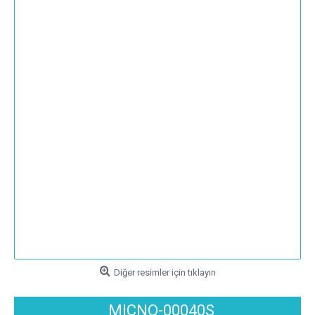
Diğer resimler için tıklayın
MICNO-00040S