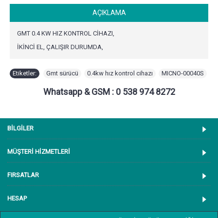
AÇIKLAMA
GMT 0.4 KW HIZ KONTROL CİHAZI,
İKİNCİ EL, ÇALIŞIR DURUMDA,
Etiketler:
Gmt sürücü
,
0.4kw hız kontrol cihazı
,
MICNO-00040S
Whatsapp & GSM : 0 538 974 8272
BİLGİLER
MÜŞTERİ HİZMETLERİ
FIRSATLAR
HESAP