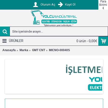
Para
Oturum Aç
Kayıt Ol
Birimi
€
ÜRÜNLER
0 ürün - 0,00€
Anasayfa
Marka
GMT CNT
MICNO-00040S