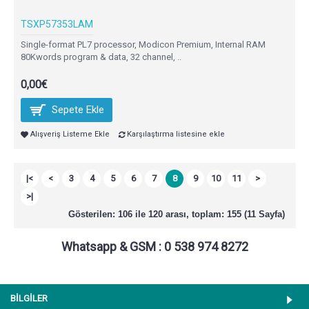
TSXP57353LAM
Single-format PL7 processor, Modicon Premium, Internal RAM
80Kwords program & data, 32 channel, ..
0,00€
Sepete Ekle
Alışveriş Listeme Ekle
Karşılaştırma listesine ekle
|<
<
3
4
5
6
7
8
9
10
11
>
>|
Gösterilen: 106 ile 120 arası, toplam: 155 (11 Sayfa)
Whatsapp & GSM : 0 538 974 8272
BİLGİLER