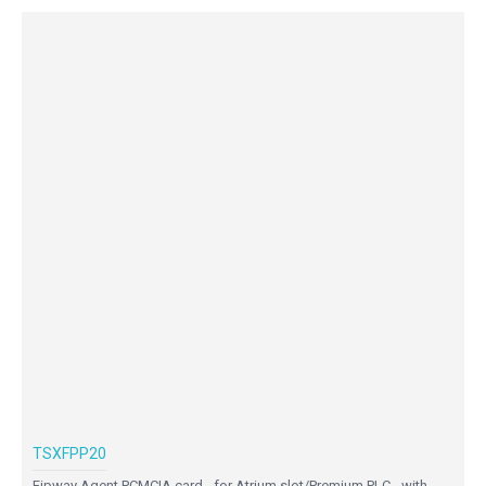
TSXFPP20
Fipway Agent PCMCIA card - for Atrium slot/Premium PLC - with