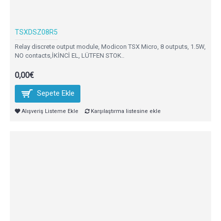
TSXDSZ08R5
Relay discrete output module, Modicon TSX Micro, 8 outputs, 1.5W,
NO contacts,İKİNCİ EL, LÜTFEN STOK..
0,00€
Sepete Ekle
Alışveriş Listeme Ekle
Karşılaştırma listesine ekle