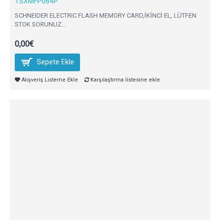
TSXMFP064P
SCHNEIDER ELECTRIC FLASH MEMORY CARD,İKİNCİ EL, LÜTFEN
STOK SORUNUZ...
0,00€
Sepete Ekle
Alışveriş Listeme Ekle
Karşılaştırma listesine ekle