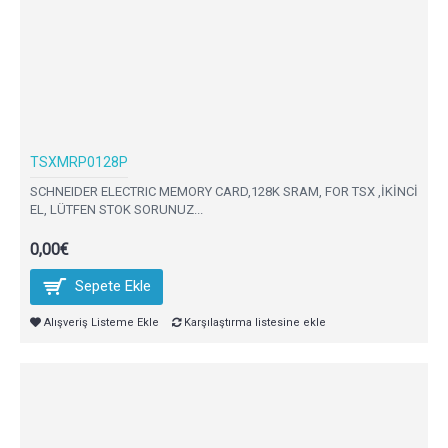
TSXMRP0128P
SCHNEIDER ELECTRIC MEMORY CARD,128K SRAM, FOR TSX ,İKİNCİ
EL, LÜTFEN STOK SORUNUZ...
0,00€
Sepete Ekle
Alışveriş Listeme Ekle
Karşılaştırma listesine ekle