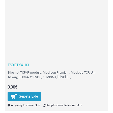
TSXETY4103
Ethernet TCP/IP module, Modicon Premium, Modbus TCP, Uni-
Telway, 360mA at 5VDC, 10Mbit/s,İKİNCİ EL, ..
0,00€
Sepete Ekle
Alışveriş Listeme Ekle
Karşılaştırma listesine ekle