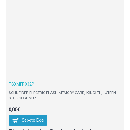
TSXMFP032P
SCHNEIDER ELECTRIC FLASH MEMORY CARD,İKİNCİ EL, LÜTFEN
STOK SORUNUZ...
0,00€
Sepete Ekle