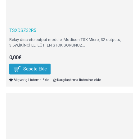
TSXDSZ32R5
Relay discrete output module, Modicon TSX Micro, 32 outputs,
3.5W,İKİNCİ EL, LÜTFEN STOK SORUNUZ...
0,00€
Sepete Ekle
Alışveriş Listeme Ekle
Karşılaştırma listesine ekle