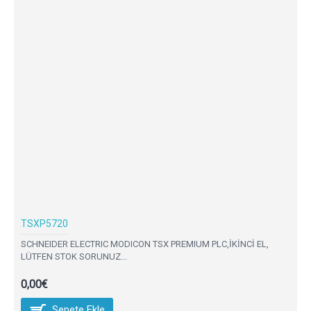
TSXP5720
SCHNEIDER ELECTRIC MODICON TSX PREMIUM PLC,İKİNCİ EL,
LÜTFEN STOK SORUNUZ...
0,00€
Sepete Ekle