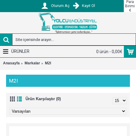
Para
Oturum Aç
Kayıt Ol
Birimi
€
ÜRÜNLER
0 ürün - 0,00€
Anasayfa
Markalar
M2I
M2I
Ürün Karşılaştır (0)