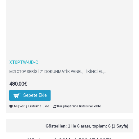
XT0PTW-UD-C
M2I XT0P SERİSİ 7" DOKUNMATİK PANEL, İKİNCİ EL,..
480,00€
Sepete Ekle
Alışveriş Listeme Ekle
Karşılaştırma listesine ekle
Gösterilen: 1 ile 6 arası, toplam: 6 (1 Sayfa)