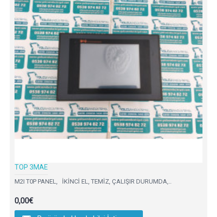
TOP 3MAE
M2I T0P PANEL, İKİNCİ EL, TEMİZ, ÇALIŞIR DURUMDA,..
0,00€