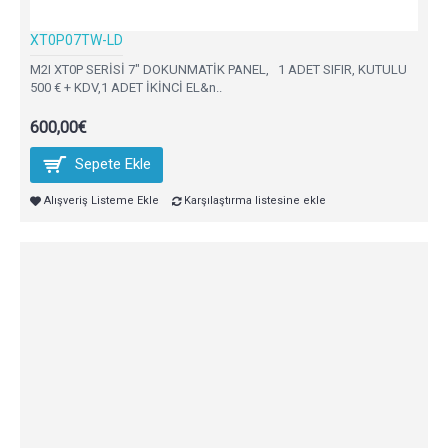
XT0P07TW-LD
M2I XT0P SERİSİ 7" DOKUNMATİK PANEL, 1 ADET SIFIR, KUTULU
500 € + KDV,1 ADET İKİNCİ EL&n..
600,00€
Sepete Ekle
Alışveriş Listeme Ekle
Karşılaştırma listesine ekle