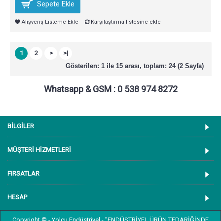
Sepete Ekle
Alışveriş Listeme Ekle
Karşılaştırma listesine ekle
1
2
>
>|
Gösterilen: 1 ile 15 arası, toplam: 24 (2 Sayfa)
Whatsapp & GSM : 0 538 974 8272
BİLGİLER
MÜŞTERİ HİZMETLERİ
FIRSATLAR
HESAP
Copyright © - Yolcu Endüstriyel - "ENDÜSTRİYEL ÜRÜN TEDARİĞİNDE