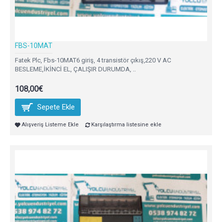
FBS-10MAT
Fatek Plc, Fbs-10MAT6 giriş, 4 transistör çıkış,220 V AC
BESLEME,İKİNCİ EL, ÇALIŞIR DURUMDA, ..
108,00€
Sepete Ekle
Alışveriş Listeme Ekle
Karşılaştırma listesine ekle