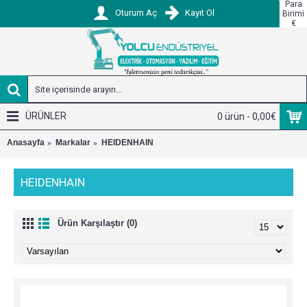
Para
Oturum Aç
Kayıt Ol
Birimi
€
ÜRÜNLER
0 ürün - 0,00€
Anasayfa
Markalar
HEIDENHAIN
HEIDENHAIN
Ürün Karşılaştır (0)