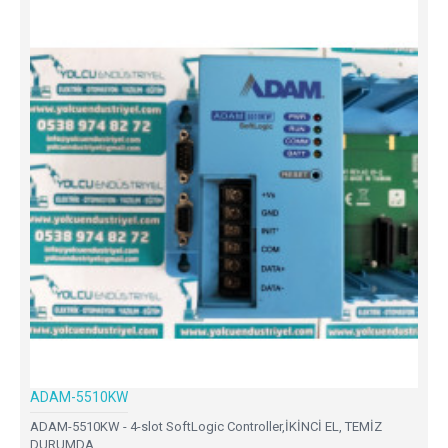
ADAM-5510KW
ADAM-5510KW - 4-slot SoftLogic Controller,İKİNCİ EL, TEMİZ
DURUMDA,..