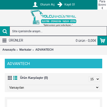
Para
Oturum Aç
Kayıt Ol
Birimi
€
ÜRÜNLER
0 ürün - 0,00€
Anasayfa
Markalar
ADVANTECH
ADVANTECH
Ürün Karşılaştır (0)