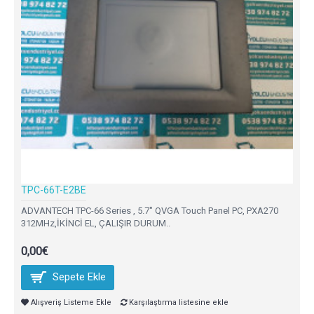
TPC-66T-E2BE
ADVANTECH TPC-66 Series , 5.7" QVGA Touch Panel PC, PXA270
312MHz,İKİNCİ EL, ÇALIŞIR DURUM..
0,00€
Sepete Ekle
Alışveriş Listeme Ekle
Karşılaştırma listesine ekle