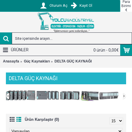
Para
Oturum Aç
Kayıt Ol
Birimi
€
ÜRÜNLER
0 ürün - 0,00€
Anasayfa
Güç Kaynakları
DELTA GÜÇ KAYNAĞI
DELTA GÜÇ KAYNAĞI
Ürün Karşılaştır (0)