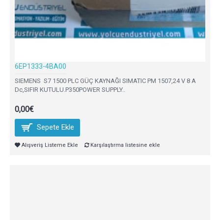
6EP1333-4BA00
SIEMENS S7 1500 PLC GÜÇ KAYNAĞI SIMATIC PM 1507,24 V 8 A
Dc,SIFIR KUTULU.P350POWER SUPPLY..
0,00€
Sepete Ekle
Alışveriş Listeme Ekle
Karşılaştırma listesine ekle