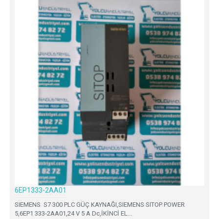
6EP1333-2AA01
SIEMENS S7 300 PLC GÜÇ KAYNAĞI,SIEMENS SITOP POWER
5,6EP1 333-2AA01,24 V 5 A Dc,İKİNCİ EL...