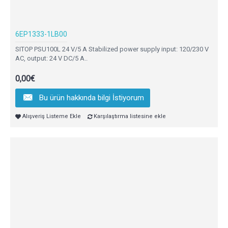
6EP1333-1LB00
SITOP PSU100L 24 V/5 A Stabilized power supply input: 120/230 V
AC, output: 24 V DC/5 A..
0,00€
Bu ürün hakkında bilgi İstiyorum
Alışveriş Listeme Ekle
Karşılaştırma listesine ekle