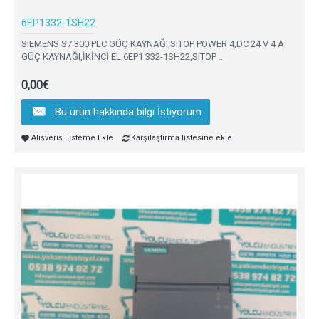
6EP1332-1SH22
SIEMENS S7 300 PLC GÜÇ KAYNAĞI,SITOP POWER 4,DC 24 V 4 A
GÜÇ KAYNAĞI,İKİNCİ EL,6EP1 332-1SH22,SITOP ..
0,00€
Bu ürün hakkında bilgi İstiyorum
Alışveriş Listeme Ekle
Karşılaştırma listesine ekle