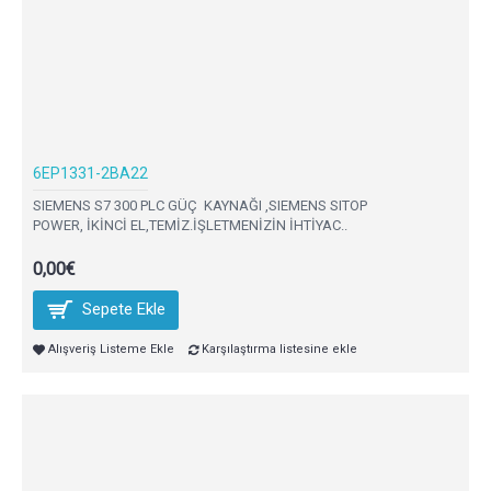
6EP1331-2BA22
SIEMENS S7 300 PLC GÜÇ KAYNAĞI ,SIEMENS SITOP
POWER, İKİNCİ EL,TEMİZ.İŞLETMENİZİN İHTİYAC..
0,00€
Sepete Ekle
Alışveriş Listeme Ekle
Karşılaştırma listesine ekle