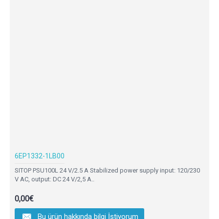
6EP1332-1LB00
SITOP PSU100L 24 V/2.5 A Stabilized power supply input: 120/230
V AC, output: DC 24 V/2,5 A..
0,00€
Bu ürün hakkında bilgi İstiyorum