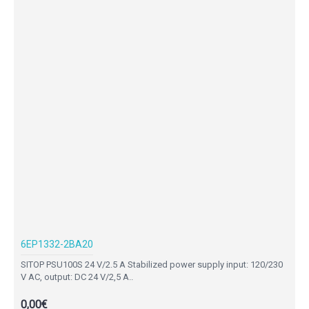
6EP1332-2BA20
SITOP PSU100S 24 V/2.5 A Stabilized power supply input: 120/230
V AC, output: DC 24 V/2,5 A..
0,00€