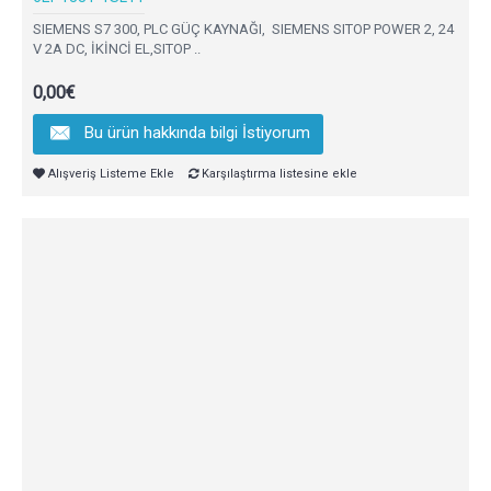
SIEMENS S7 300, PLC GÜÇ KAYNAĞI, SIEMENS SITOP POWER 2, 24
V 2A DC, İKİNCİ EL,SITOP ..
0,00€
Bu ürün hakkında bilgi İstiyorum
Alışveriş Listeme Ekle
Karşılaştırma listesine ekle