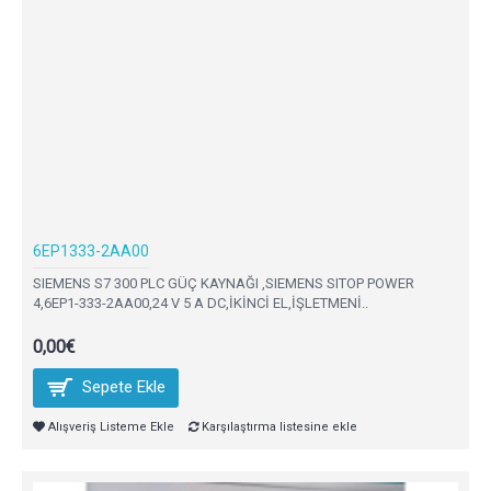
6EP1333-2AA00
SIEMENS S7 300 PLC GÜÇ KAYNAĞI ,SIEMENS SITOP POWER
4,6EP1-333-2AA00,24 V 5 A DC,İKİNCİ EL,İŞLETMENİ..
0,00€
Sepete Ekle
Alışveriş Listeme Ekle
Karşılaştırma listesine ekle