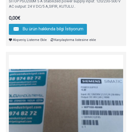
SITOP PSU200M 5 A Stabilized power supply input: 120/230-500 V
AC output: 24 V DC/5 A,SIFIR, KUTULU..
0,00€
Bu ürün hakkında bilgi İstiyorum
Alışveriş Listeme Ekle
Karşılaştırma listesine ekle