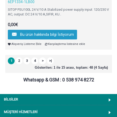
6EP1334-1LB00
SITOP PSU100L 24 V/10 A Stabilized power supply input: 120/230 V
AC, output: DC 24 V/10 A,SIFIR, KU..
0,00€
Bu ürün hakkında bilgi İstiyorum
Alışveriş Listeme Ekle
Karşılaştırma listesine ekle
1
2
3
4
>
>|
Gösterilen: 1 ile 15 arası, toplam: 48 (4 Sayfa)
Whatsapp & GSM : 0 538 974 8272
BİLGİLER
MÜŞTERİ HİZMETLERİ