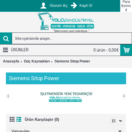
Para
Oturum Aç
Kayıt Ol
Birimi
€
ÜRÜNLER
0 ürün - 0,00€
Anasayfa
Güç Kaynakları
Siemens Sitop Power
Siemens Sitop Power
Ürün Karşılaştır (0)