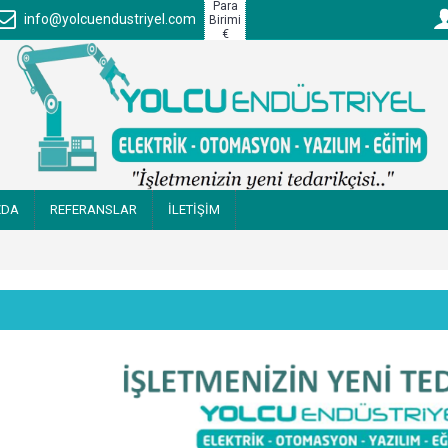
Para
info@yolcuendustriyel.com
Birimi
€
ZDA
REFERANSLAR
İLETİŞİM