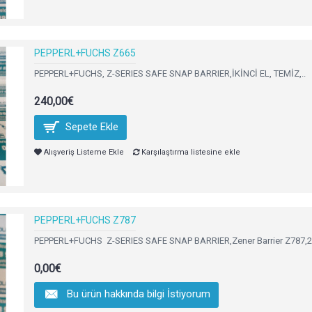
PEPPERL+FUCHS Z665
PEPPERL+FUCHS, Z-SERIES SAFE SNAP BARRIER,İKİNCİ EL, TEMİZ,..
240,00€
Sepete Ekle
Alışveriş Listeme Ekle
Karşılaştırma listesine ekle
PEPPERL+FUCHS Z787
PEPPERL+FUCHS Z-SERIES SAFE SNAP BARRIER,Zener Barrier Z787,2-ch
0,00€
Bu ürün hakkında bilgi İstiyorum