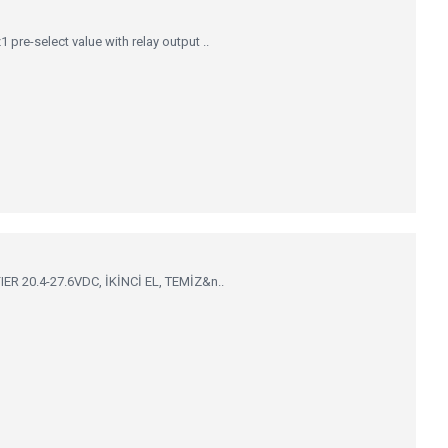
re-select value with relay output ..
 20.4-27.6VDC, İKİNCİ EL, TEMİZ&n..