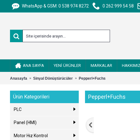
WhatsApp & GSM: 0 538 974 8272
0 262 999 54 58
ANA SAYFA
YENİ ÜRÜNLER
MARKALAR
HAKKIMI
Anasayfa
Sinyal Dönüştürücüler
Pepperl+Fuchs
Pepperl+Fuchs
Ürün Kategorileri
PLC
Panel (HMI)
Motor Hız Kontrol