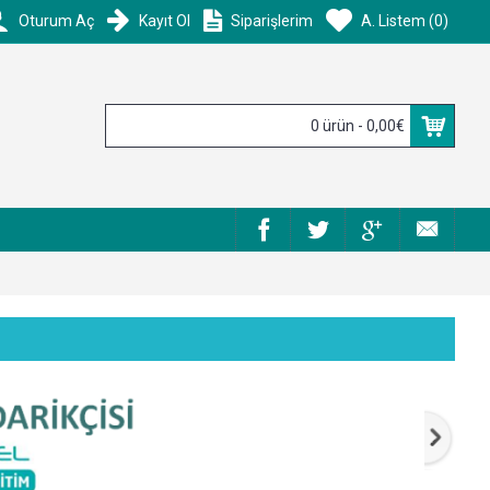
Oturum Aç
Kayıt Ol
Siparişlerim
A. Listem (
0
)
0 ürün - 0,00€