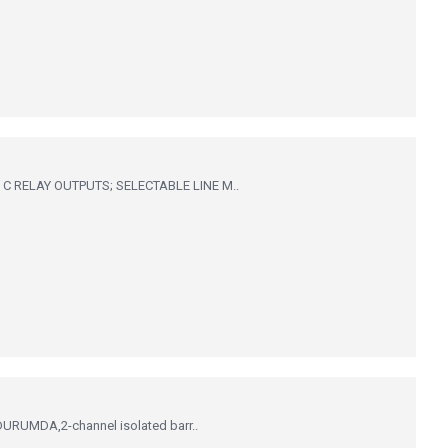
C RELAY OUTPUTS; SELECTABLE LINE M..
URUMDA,2-channel isolated barr..