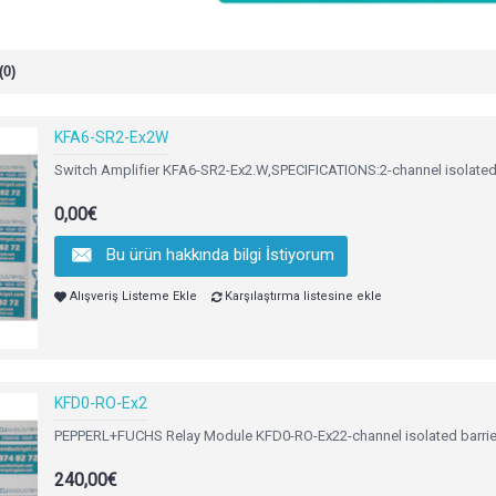
(0)
KFA6-SR2-Ex2W
Switch Amplifier KFA6-SR2-Ex2.W,SPECIFICATIONS:2-channel isolated 
0,00€
Bu ürün hakkında bilgi İstiyorum
Alışveriş Listeme Ekle
Karşılaştırma listesine ekle
KFD0-RO-Ex2
PEPPERL+FUCHS Relay Module KFD0-RO-Ex22-channel isolated barrier
240,00€