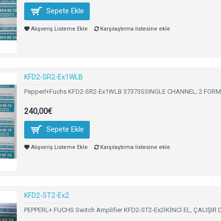
Sepete Ekle
Alışveriş Listeme Ekle
Karşılaştırma listesine ekle
KFD2-SR2-Ex1WLB
Pepperl+Fuchs KFD2-SR2-Ex1WLB 37373SSINGLE CHANNEL; 2 FORM 
240,00€
Sepete Ekle
Alışveriş Listeme Ekle
Karşılaştırma listesine ekle
KFD2-ST2-Ex2
PEPPERL+ FUCHS Switch Amplifier KFD2-ST2-Ex2İKİNCİ EL, ÇALIŞIR D