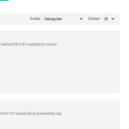
Sırala:
Göster:
barrier230 V AC supplyDry contac..
24 V DC supply (loop powered)Logi..