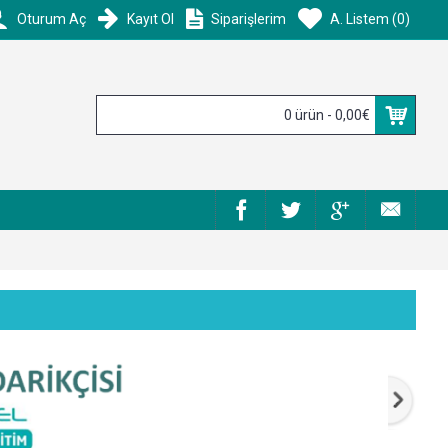
Oturum Aç
Kayıt Ol
Siparişlerim
A. Listem (
0
)
0 ürün - 0,00€