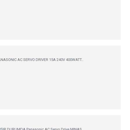
ASONIC AC SERVO DRIVER 15A 240V 400WATT..
IR DURUMDA,Panasonic AC Servo Drive MINAS..