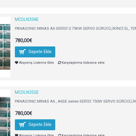
MCDLN35NE
PANASONIC MINAS A6 SERİSİ 0.75KW SERVO SÜRÜCÜ,İKİNCİ EL, TE
780,00€
Sepete Ekle
Alışveriş Listeme Ekle
Karşılaştırma listesine ekle
MCDLN35SE
PANASONIC MINAS A6 , A6SE series SERİSİ 750W SERVO SÜRÜCÜ,İK
780,00€
Sepete Ekle
Alışveriş Listeme Ekle
Karşılaştırma listesine ekle