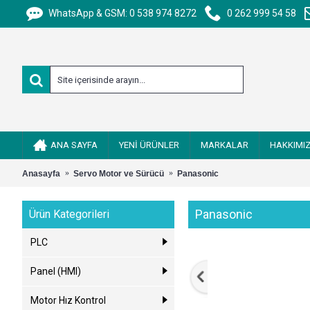
WhatsApp & GSM: 0 538 974 8272
0 262 999 54 58
ANA SAYFA
YENİ ÜRÜNLER
MARKALAR
HAKKIMI
Anasayfa
Servo Motor ve Sürücü
Panasonic
Panasonic
Ürün Kategorileri
PLC
Panel (HMI)
Motor Hız Kontrol