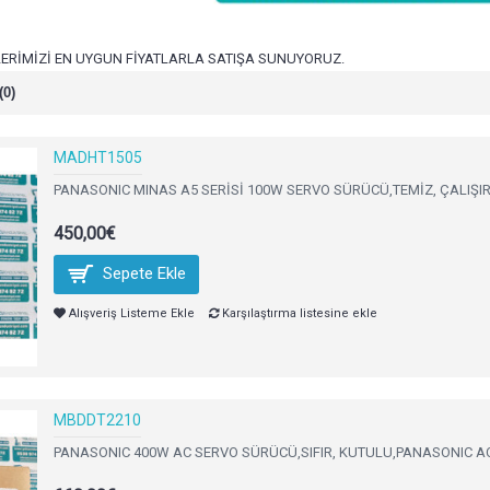
RİMİZİ EN UYGUN FİYATLARLA SATIŞA SUNUYORUZ.
(0)
MADHT1505
PANASONIC MINAS A5 SERİSİ 100W SERVO SÜRÜCÜ,TEMİZ, ÇALIŞIR 
450,00€
Sepete Ekle
Alışveriş Listeme Ekle
Karşılaştırma listesine ekle
MBDDT2210
PANASONIC 400W AC SERVO SÜRÜCÜ,SIFIR, KUTULU,PANASONIC AC