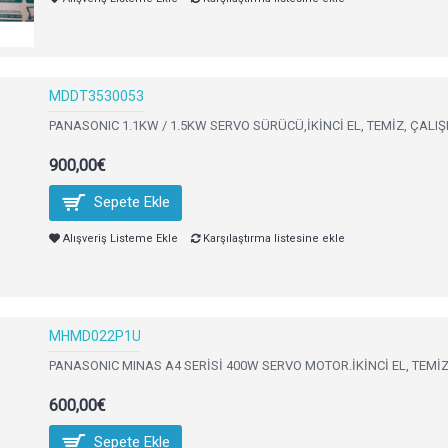
MDDT3530053
PANASONIC 1.1KW / 1.5KW SERVO SÜRÜCÜ,İKİNCİ EL, TEMİZ, ÇALIŞ
900,00€
Sepete Ekle
Alışveriş Listeme Ekle
Karşılaştırma listesine ekle
MHMD022P1U
PANASONIC MINAS A4 SERİSİ 400W SERVO MOTOR.İKİNCİ EL, TEMİZ
600,00€
Sepete Ekle