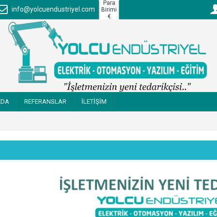
Para
info@yolcuendustriyel.com
Birimi
€
ZDA
REFERANSLAR
İLETİŞİM