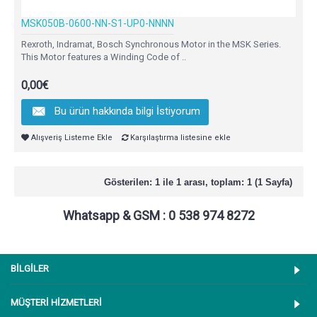
MSK050B-0600-NN-S1-UP0-NNNN
Rexroth, Indramat, Bosch Synchronous Motor in the MSK Series.
This Motor features a Winding Code of ..
0,00€
Bu ürün hakkında bilgi İstiyorum
Alışveriş Listeme Ekle
Karşılaştırma listesine ekle
Gösterilen: 1 ile 1 arası, toplam: 1 (1 Sayfa)
Whatsapp & GSM : 0 538 974 8272
BİLGİLER
MÜŞTERİ HİZMETLERİ