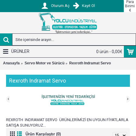
Para
Oturum Aç
Kayıt Ol
Birimi
€
ÜRÜNLER
0 ürün - 0,00€
Anasayfa
Servo Motor ve Sürücü
Rexroth Indramat Servo
Rexroth Indramat Servo
REXROTH INDRAMAT SERVO ÜRÜNLERİMİZİ EN UYGUN FİYATLARLA
SATIŞA SUNUYORUZ...
Ürün Karşılaştır (0)