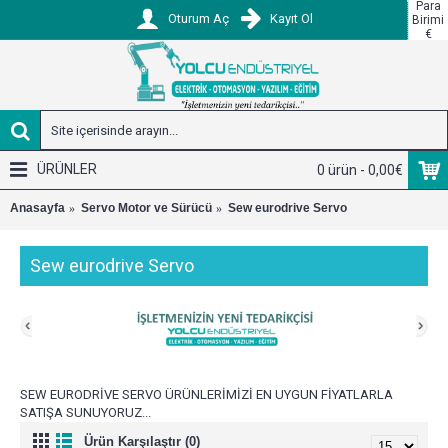
Para
Oturum Aç
Kayıt Ol
Birimi
€
ÜRÜNLER
0 ürün - 0,00€
Anasayfa
Servo Motor ve Sürücü
Sew eurodrive Servo
Sew eurodrive Servo
SEW EURODRİVE SERVO ÜRÜNLERİMİZİ EN UYGUN FİYATLARLA
SATIŞA SUNUYORUZ...
Ürün Karşılaştır (0)