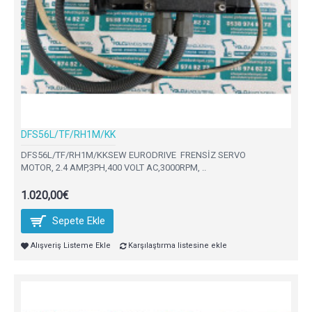
DFS56L/TF/RH1M/KK
DFS56L/TF/RH1M/KKSEW EURODRIVE FRENSİZ SERVO
MOTOR, 2.4 AMP,3PH,400 VOLT AC,3000RPM, ..
1.020,00€
Sepete Ekle
Alışveriş Listeme Ekle
Karşılaştırma listesine ekle