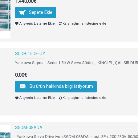
1.440,00€
Sepete Ekle
Alışveriş Listeme Ekle
Karşılaştırma listesine ekle
SGDH-15DE-OY
Yaskawa Sigma-II Serisi 1.5 kW Servo Sürücü, İKİNCİ EL, ÇALIŞIR DU
0,00€
Bu ürün hakkında bilgi İstiyorum
Alışveriş Listeme Ekle
Karşılaştırma listesine ekle
SGDM-08ADA
Yaskawa Servo Drive type SGDM-08ADA, Input: 3Ph, 200-230V, 50/60Hz