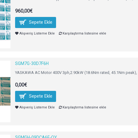
960,00€
Sepete Ekle
Alışveriş Listeme Ekle
Karşılaştırma listesine ekle
SGM7G-30D7F6H
YASKAWA AC Motor 400V 3ph,2.90kW (18.6Nm rated, 45.1Nm peak),
0,00€
Sepete Ekle
Alışveriş Listeme Ekle
Karşılaştırma listesine ekle
SGMGH-09DCA6F-OY