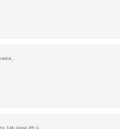
RUMDA,..
, 5.4A, Output: 3Ph, 0..