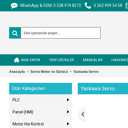
WhatsApp & GSM: 0 538 974 8272
0 262 999 54 58
ANA SAYFA
YENİ ÜRÜNLER
MARKALAR
HAKKIMI
Anasayfa
Servo Motor ve Sürücü
Yaskawa Servo
Yaskawa Servo
Ürün Kategorileri
PLC
Panel (HMI)
Motor Hız Kontrol