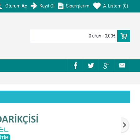
Oturum Aç
Kayıt Ol
Siparişlerim
A. Listem (
0
)
0 ürün - 0,00€