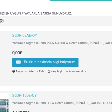
Zİ EN UYGUN FİYATLARLA SATIŞA SUNUYORUZ...
(0)
SGDH-02AE-OY
Yaskawa Sigma-II Serisi 230VAC 200 W Servo Sürücü, İKİNCİ EL, ÇA
0,00€
Bu ürün hakkında bilgi İstiyorum
Alışveriş Listeme Ekle
Karşılaştırma listesine ekle
SGDH-10DE-OY
Yaskawa Sigma-II Serisi 1 kW Servo Sürücü, İKİNCİ EL, ÇALIŞIR DUR