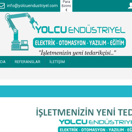
Para
info@yolcuendustriyel.com
Birimi
€
ZDA
REFERANSLAR
İLETİŞİM