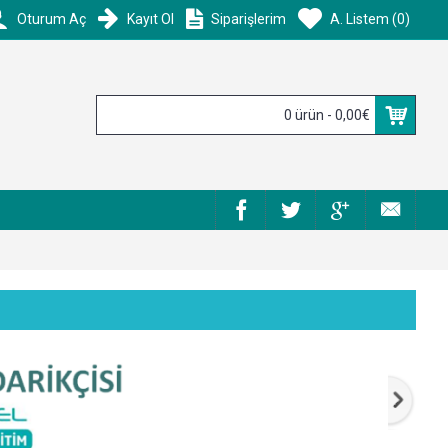
Oturum Aç
Kayıt Ol
Siparişlerim
A. Listem (
0
)
0 ürün - 0,00€