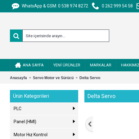
WhatsApp & GSM: 0 538 974 8272
0 262 999 54 58
ANA SAYFA
YENİ ÜRÜNLER
MARKALAR
HAKKIMI
Anasayfa
Servo Motor ve Sürücü
Delta Servo
Delta Servo
Ürün Kategorileri
PLC
Panel (HMI)
Motor Hız Kontrol