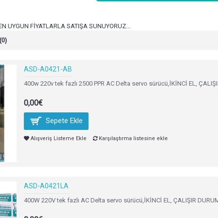
EN UYGUN FİYATLARLA SATIŞA SUNUYORUZ...
(0)
ASD-A0421-AB
400w 220v tek fazlı 2500 PPR AC Delta servo sürücü,İKİNCİ EL, Ç
0,00€
Sepete Ekle
Alışveriş Listeme Ekle
Karşılaştırma listesine ekle
ASD-A0421LA
400W 220V tek fazlı AC Delta servo sürücü,İKİNCİ EL, ÇALIŞIR DURU