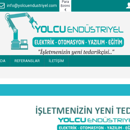
Para
info@yolcuendustriyel.com
Birimi
€
ZDA
REFERANSLAR
İLETİŞİM