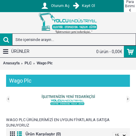
Para
Oturum Aç
Kayıt Ol
Birimi
€
ÜRÜNLER
0 ürün - 0,00€
Anasayfa
PLC
Wago Plc
Wago Plc
WAGO PLC ÜRÜNLERİMİZİ EN UYGUN FİYATLARLA SATIŞA
SUNUYORUZ
Ürün Karşılaştır (0)