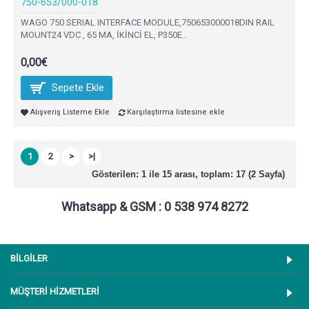
750-653/000-018
WAGO 750 SERIAL INTERFACE MODULE,750653000018DIN RAIL
MOUNT24 VDC , 65 MA, İKİNCİ EL, P350E..
0,00€
Sepete Ekle
Alışveriş Listeme Ekle
Karşılaştırma listesine ekle
1
2
>
>|
Gösterilen: 1 ile 15 arası, toplam: 17 (2 Sayfa)
Whatsapp & GSM : 0 538 974 8272
BİLGİLER
MÜŞTERİ HİZMETLERİ