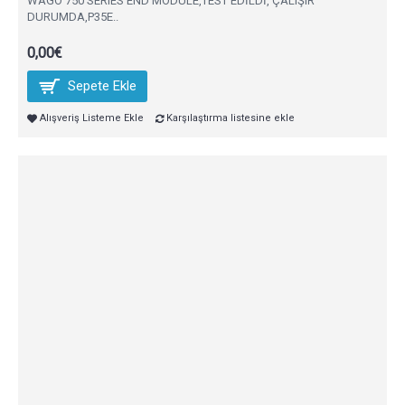
WAGO 750 SERIES END MODULE,TEST EDİLDİ, ÇALIŞIR
DURUMDA,P35E..
0,00€
Sepete Ekle
Alışveriş Listeme Ekle
Karşılaştırma listesine ekle