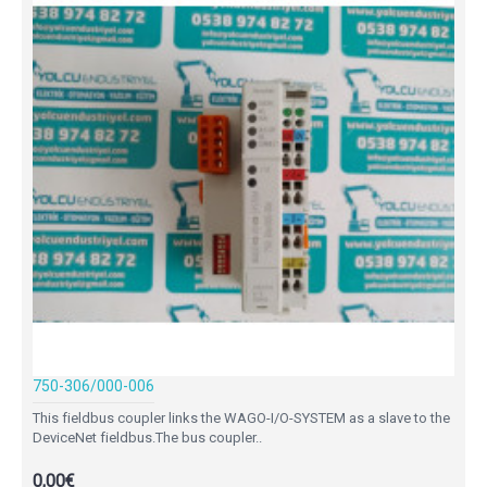
750-306/000-006
This fieldbus coupler links the WAGO-I/O-SYSTEM as a slave to the
DeviceNet fieldbus.The bus coupler..
0,00€