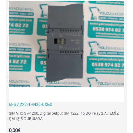
6ES7 222-1HH30-0XB0
SIMATIC S7-1200, Digital output SM 1222, 16 DO, relay 2 A,TEMİZ,
ÇALIŞIR DURUMDA,..
0,00€