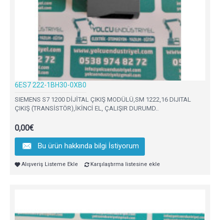
6ES7 222-1BH30-0XB0
SIEMENS S7 1200 DİJİTAL ÇIKIŞ MODÜLÜ,SM 1222,16 DIJITAL
ÇIKIŞ (TRANSİSTÖR),İKİNCİ EL, ÇALIŞIR DURUMD..
0,00€
Bu ürün hakkında bilgi İstiyorum
Alışveriş Listeme Ekle
Karşılaştırma listesine ekle