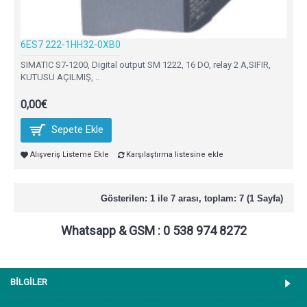
6ES7 222-1HH32-0XB0
SIMATIC S7-1200, Digital output SM 1222, 16 DO, relay 2 A,SIFIR,
KUTUSU AÇILMIŞ, ..
0,00€
Sepete Ekle
Alışveriş Listeme Ekle
Karşılaştırma listesine ekle
Gösterilen: 1 ile 7 arası, toplam: 7 (1 Sayfa)
Whatsapp & GSM : 0 538 974 8272
BİLGİLER