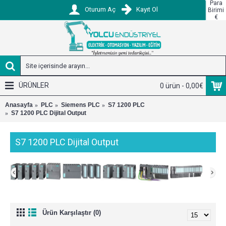
Para
Oturum Aç
Kayıt Ol
Birimi
€
ÜRÜNLER
0 ürün - 0,00€
Anasayfa
PLC
Siemens PLC
S7 1200 PLC
S7 1200 PLC Dijital Output
S7 1200 PLC Dijital Output
Ürün Karşılaştır (0)