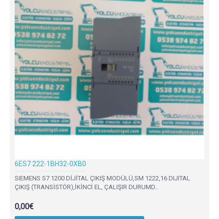
6ES7 222-1BH32-0XB0
SIEMENS S7 1200 DİJİTAL ÇIKIŞ MODÜLÜ,SM 1222,16 DIJITAL
ÇIKIŞ (TRANSİSTÖR),İKİNCİ EL, ÇALIŞIR DURUMD..
0,00€