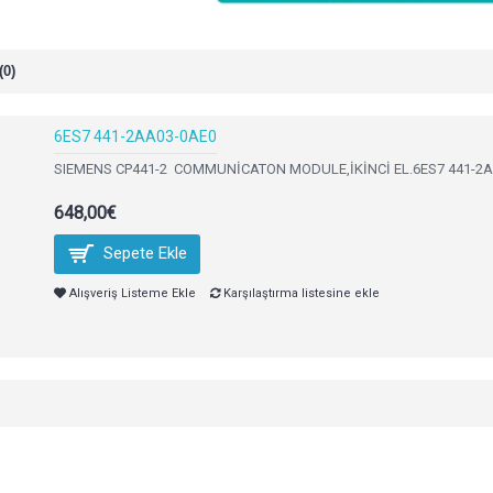
(0)
6ES7 441-2AA03-0AE0
SIEMENS CP441-2 COMMUNİCATON MODULE,İKİNCİ EL.6ES7 441-2AA0
648,00€
Sepete Ekle
Alışveriş Listeme Ekle
Karşılaştırma listesine ekle