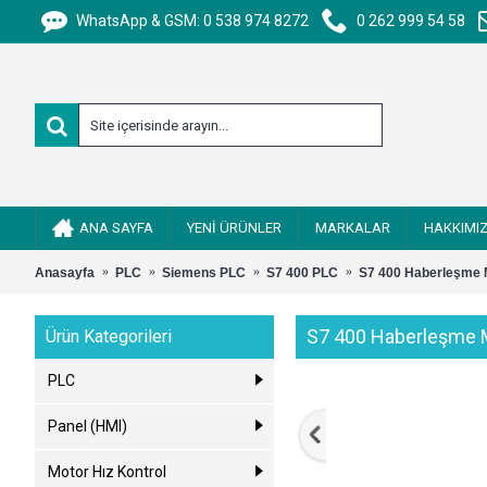
WhatsApp & GSM: 0 538 974 8272
0 262 999 54 58
ANA SAYFA
YENİ ÜRÜNLER
MARKALAR
HAKKIMI
Anasayfa
PLC
Siemens PLC
S7 400 PLC
S7 400 Haberleşme M
S7 400 Haberleşme M
Ürün Kategorileri
PLC
Panel (HMI)
Motor Hız Kontrol