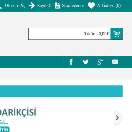
Oturum Aç
Kayıt Ol
Siparişlerim
A. Listem (
0
)
0 ürün - 0,00€