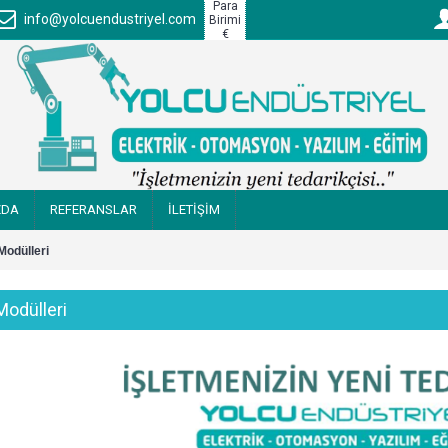
Para
info@yolcuendustriyel.com
Birimi
€
ZDA
REFERANSLAR
İLETİŞİM
odülleri
odülleri