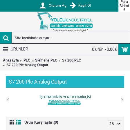
Para
Oturum Aç
Kayıt Ol
Birimi
€
ÜRÜNLER
0 ürün - 0,00€
Anasayfa
PLC
Siemens PLC
S7 200 PLC
S7 200 Plc Analog Output
S7 200 Plc Analog Output
Ürün Karşılaştır (0)