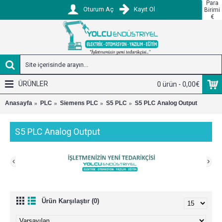
Para
Oturum Aç
Kayıt Ol
Birimi
€
ÜRÜNLER
0 ürün - 0,00€
Anasayfa
PLC
Siemens PLC
S5 PLC
S5 PLC Analog Output
S5 PLC Analog Output
Ürün Karşılaştır (0)