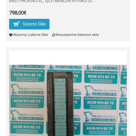
EM277PN,İKİNCİ EL, İŞLETMENİZİN İHTİYACI OL..
798,00€
Sepete Ekle
Alışveriş Listeme Ekle
Karşılaştırma listesine ekle