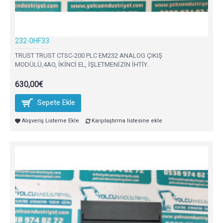
232-0HF33
TRUST TRUST CTSC-200 PLC EM232 ANALOG ÇIKIŞ
MODÜLÜ,4AO, İKİNCİ EL, İŞLETMENİZİN İHTİY..
630,00€
Sepete Ekle
Alışveriş Listeme Ekle
Karşılaştırma listesine ekle