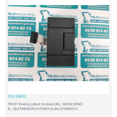
232-0HB32
TRUST Analog output module,2AQ, EM232,İKİNCİ
EL, İŞLETMENİZİN İHTİYACI OLAN OTOMASYO..