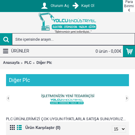
Para
Oturum Aç
Kayıt Ol
Birimi
€
ÜRÜNLER
0 ürün - 0,00€
Anasayfa
PLC
Diğer Plc
Diğer Plc
PLC ÜRÜNLERİMİZİ ÇOK UYGUN FİYATLARLA SATIŞA SUNUYORUZ...
Ürün Karşılaştır (0)