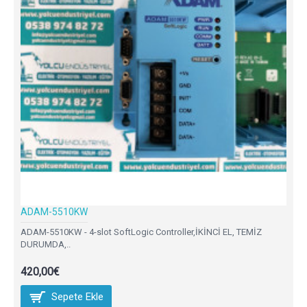
ADAM-5510KW
ADAM-5510KW - 4-slot SoftLogic Controller,İKİNCİ EL, TEMİZ
DURUMDA,..
420,00€
Sepete Ekle