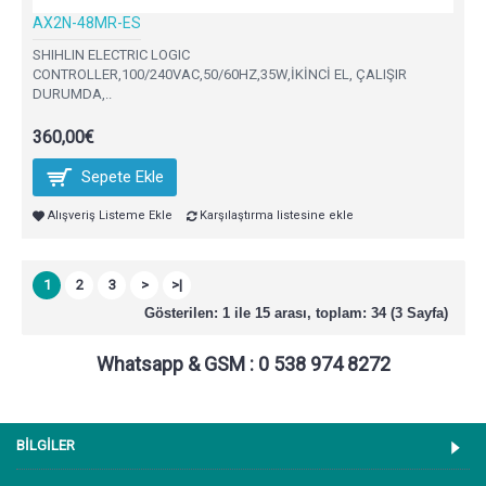
AX2N-48MR-ES
SHIHLIN ELECTRIC LOGIC
CONTROLLER,100/240VAC,50/60HZ,35W,İKİNCİ EL, ÇALIŞIR
DURUMDA,..
360,00€
Sepete Ekle
Alışveriş Listeme Ekle
Karşılaştırma listesine ekle
1
2
3
>
>|
Gösterilen: 1 ile 15 arası, toplam: 34 (3 Sayfa)
Whatsapp & GSM : 0 538 974 8272
BİLGİLER