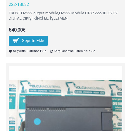
222-1BL32
TRUST EM222 output module,EM222 Module CTS7 222-1BL32,32
DIJITAL ÇIKIŞ,İKİNCİ EL, İŞLETMEN..
540,00€
Sepete Ekle
Alışveriş Listeme Ekle
Karşılaştırma listesine ekle