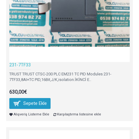
231-7TF33
TRUST TRUST CTSC-200 PLC EM231 TC PID Modules 231-
7TF33,8AI×TC PID,16Bit,J/K,isolation.İKİNCİ E..
630,00€
Sepete Ekle
Alışveriş Listeme Ekle
Karşılaştırma listesine ekle