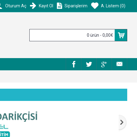
Oturum Aç
Kayıt Ol
Siparişlerim
A. Listem (
0
)
0 ürün - 0,00€