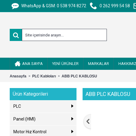
WhatsApp & GSM: 0 538 974 8272
0 262 999 54 58
ANA SAYFA
YENİ ÜRÜNLER
MARKALAR
HAKKIMI
Anasayfa
PLC Kabloları
ABB PLC KABLOSU
ABB PLC KABLOSU
Ürün Kategorileri
PLC
Panel (HMI)
Motor Hız Kontrol