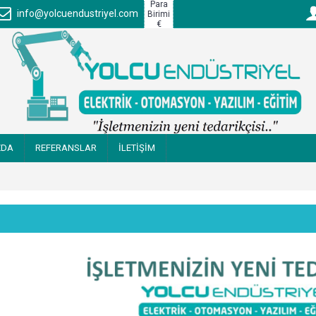
Para
info@yolcuendustriyel.com
Birimi
€
ZDA
REFERANSLAR
İLETİŞİM