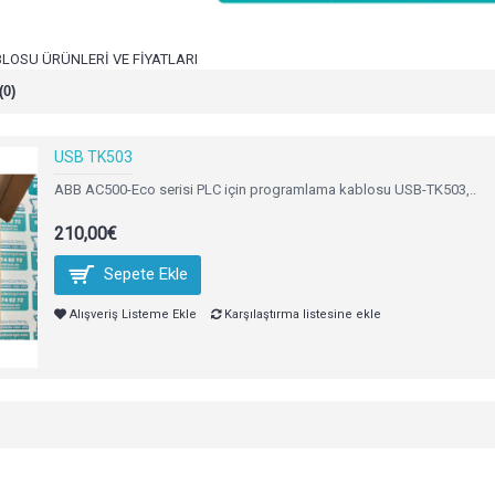
OSU ÜRÜNLERİ VE FİYATLARI
(0)
USB TK503
ABB AC500-Eco serisi PLC için programlama kablosu USB-TK503,..
210,00€
Sepete Ekle
Alışveriş Listeme Ekle
Karşılaştırma listesine ekle