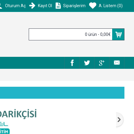
Oturum Aç
Kayıt Ol
Siparişlerim
A. Listem (
0
)
0 ürün - 0,00€