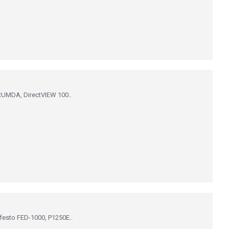
RUMDA, DirectVIEW 100..
sto FED-1000, P1250E..