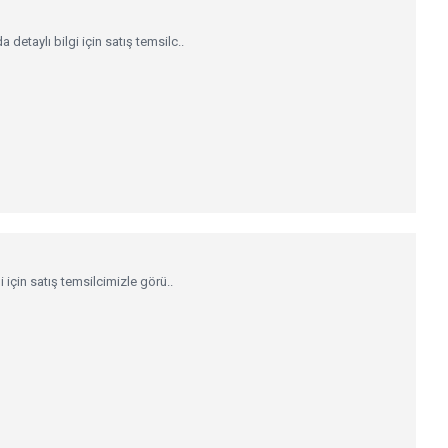
aylı bilgi için satış temsilc..
çin satış temsilcimizle görü..