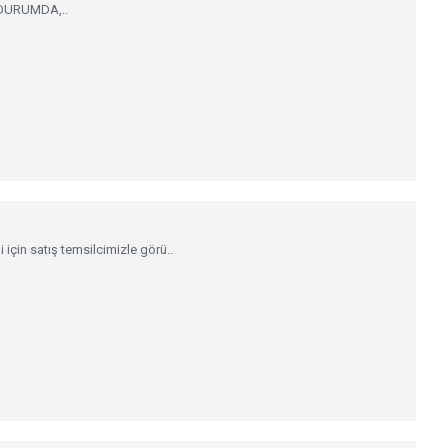
 DURUMDA,..
çin satış temsilcimizle görü..