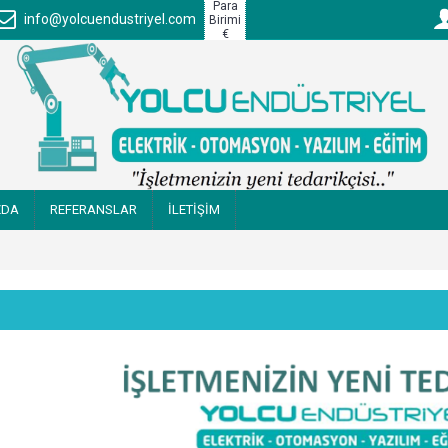
Para
info@yolcuendustriyel.com
Birimi
€
ZDA
REFERANSLAR
İLETİŞİM