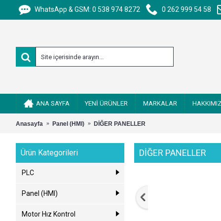
WhatsApp & GSM: 0 538 974 8272
0 262 999 54 58
ANA SAYFA
YENİ ÜRÜNLER
MARKALAR
HAKKIMI
Anasayfa
Panel (HMI)
DİĞER PANELLER
DİĞER PANELLER
Ürün Kategorileri
PLC
Panel (HMI)
Motor Hız Kontrol