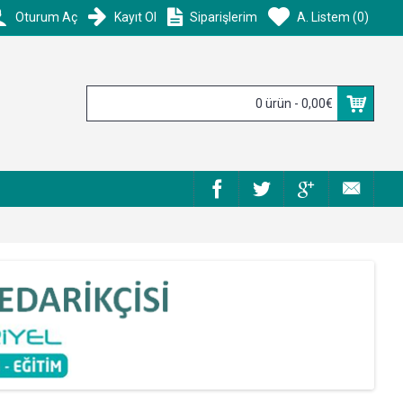
Oturum Aç
Kayıt Ol
Siparişlerim
A. Listem (
0
)
0 ürün - 0,00€