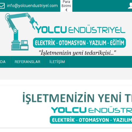
Para
info@yolcuendustriyel.com
Birimi
€
ZDA
REFERANSLAR
İLETİŞİM