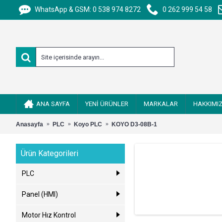
WhatsApp & GSM: 0 538 974 8272
0 262 999 54 58
ANA SAYFA
YENİ ÜRÜNLER
MARKALAR
HAKKIMI
Anasayfa
PLC
Koyo PLC
KOYO D3-08B-1
Ürün Kategorileri
PLC
Panel (HMI)
Motor Hız Kontrol