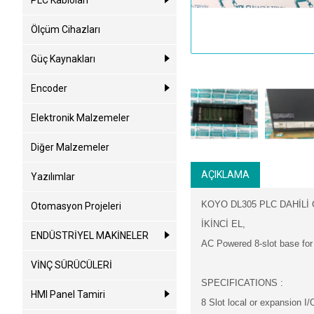
PLC Kabloları
Ölçüm Cihazları
Güç Kaynakları
Encoder
Elektronik Malzemeler
Diğer Malzemeler
AÇIKLAMA
Yazılımlar
KOYO DL305 PLC DAHİLİ 
Otomasyon Projeleri
İ
KİNCİ EL,
ENDÜSTRİYEL MAKİNELER
AC Powered 8-slot base fo
VİNÇ SÜRÜCÜLERİ
SPECIFICATIONS :
HMI Panel Tamiri
8 Slot local or expansion I