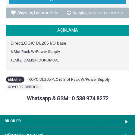
Alışveriş Listeme Ekle
Karşılaştırma listesine ekle
AÇIKLAMA
DirectLOGIC DL205 I/O base,
6 Slot Rack W/Power Supply,
TEMİZ, ÇALIŞIR DURUMDA,
Etiketler:
KOYO DL205 PLC r6 Slot Rack W/Power Supply
,
KOYO D2-06BDC1-1
Whatsapp & GSM : 0 538 974 8272
BİLGİLER