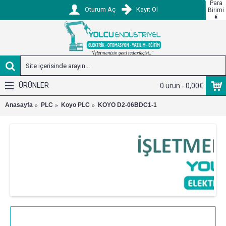
Para
Oturum Aç
Kayıt Ol
Birimi
€
ÜRÜNLER
0 ürün - 0,00€
Anasayfa
PLC
Koyo PLC
KOYO D2-06BDC1-1