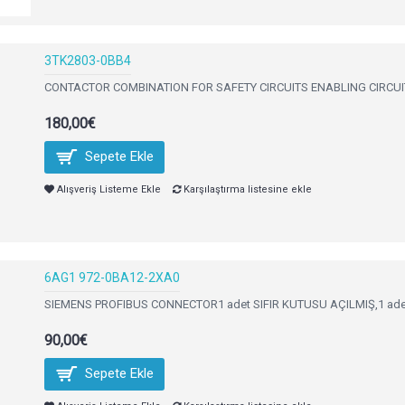
3TK2803-0BB4
CONTACTOR COMBINATION FOR SAFETY CIRCUITS ENABLING CIRCUIT 2
180,00€
Sepete Ekle
Alışveriş Listeme Ekle
Karşılaştırma listesine ekle
6AG1 972-0BA12-2XA0
SIEMENS PROFIBUS CONNECTOR1 adet SIFIR KUTUSU AÇILMIŞ,1 adet 
90,00€
Sepete Ekle