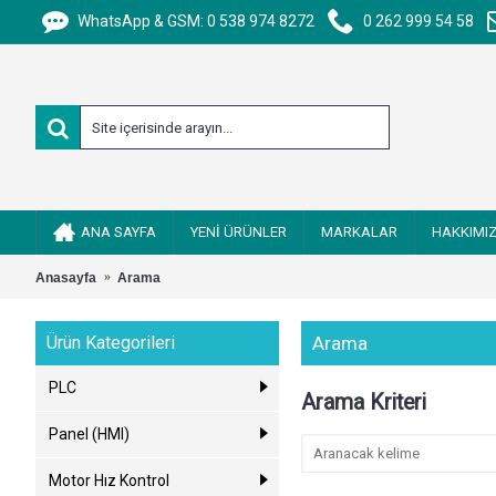
WhatsApp & GSM: 0 538 974 8272
0 262 999 54 58
ANA SAYFA
YENİ ÜRÜNLER
MARKALAR
HAKKIMI
Anasayfa
Arama
Ürün Kategorileri
Arama
PLC
Arama Kriteri
Panel (HMI)
Motor Hız Kontrol