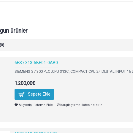
ygun ürünler
(0)
6ES7 313-5BE01-0AB0
SIEMENS S7 300 PLC ,CPU 313C ,COMPACT CPU,24 DIJITAL INPUT 16 D
1.200,00€
Sepete Ekle
Alışveriş Listeme Ekle
Karşılaştırma listesine ekle