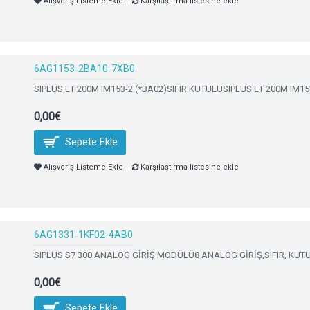
Alışveriş Listeme Ekle
Karşılaştırma listesine ekle
6AG1153-2BA10-7XB0
SIPLUS ET 200M IM153-2 (*BA02)SIFIR KUTULUSIPLUS ET 200M IM15
0,00€
Sepete Ekle
Alışveriş Listeme Ekle
Karşılaştırma listesine ekle
6AG1331-1KF02-4AB0
SIPLUS S7 300 ANALOG GİRİŞ MODÜLÜ8 ANALOG GİRİŞ,SIFIR, KUTULU
0,00€
Sepete Ekle