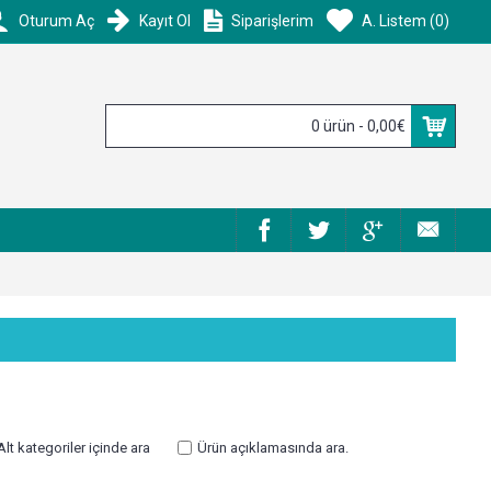
Oturum Aç
Kayıt Ol
Siparişlerim
A. Listem (
0
)
0 ürün - 0,00€
Alt kategoriler içinde ara
Ürün açıklamasında ara.