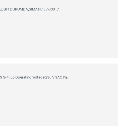
ALIŞIR DURUMDA,SIMATIC S7-300, C..
S-1FL6 Operating voltage 230 V 3AC Pn..