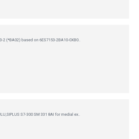
3-2 (*BA02) based on 6ES7153-2BA10-0XB0..
,SIPLUS S7-300 SM 331 8AI for medial ex..