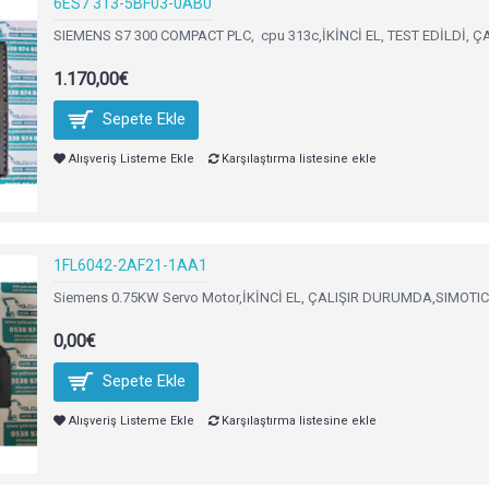
6ES7 313-5BF03-0AB0
SIEMENS S7 300 COMPACT PLC, cpu 313c,İKİNCİ EL, TEST EDİLDİ, Ç
1.170,00€
Sepete Ekle
Alışveriş Listeme Ekle
Karşılaştırma listesine ekle
1FL6042-2AF21-1AA1
Siemens 0.75KW Servo Motor,İKİNCİ EL, ÇALIŞIR DURUMDA,SIMOTICS 
0,00€
Sepete Ekle
Alışveriş Listeme Ekle
Karşılaştırma listesine ekle