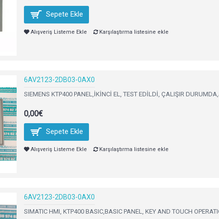
Sepete Ekle
Alışveriş Listeme Ekle
Karşılaştırma listesine ekle
6AV2123-2DB03-0AX0
SIEMENS KTP400 PANEL,İKİNCİ EL, TEST EDİLDİ, ÇALIŞIR DURUMDA,S
0,00€
Sepete Ekle
Alışveriş Listeme Ekle
Karşılaştırma listesine ekle
6AV2123-2DB03-0AX0
SIMATIC HMI, KTP400 BASIC,BASIC PANEL, KEY AND TOUCH OPERATIO