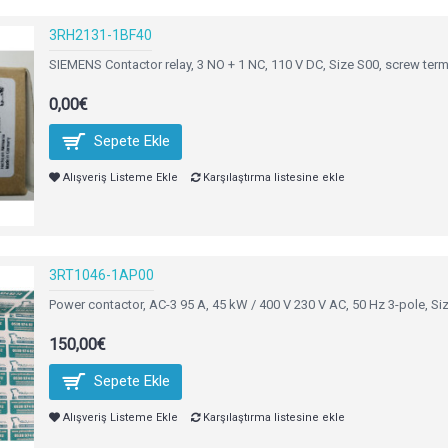
3RH2131-1BF40
SIEMENS Contactor relay, 3 NO + 1 NC, 110 V DC, Size S00, screw termi
0,00€
Sepete Ekle
Alışveriş Listeme Ekle
Karşılaştırma listesine ekle
3RT1046-1AP00
Power contactor, AC-3 95 A, 45 kW / 400 V 230 V AC, 50 Hz 3-pole, Size
150,00€
Sepete Ekle
Alışveriş Listeme Ekle
Karşılaştırma listesine ekle