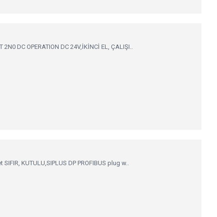
N0 DC OPERATION DC 24V,İKİNCİ EL, ÇALIŞI..
SIFIR, KUTULU,SIPLUS DP PROFIBUS plug w..