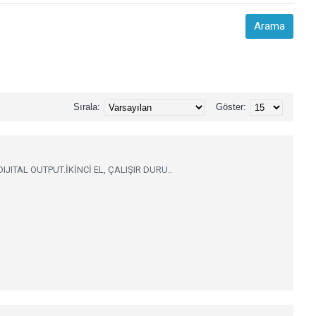
Sırala:
Göster:
IJITAL OUTPUT.İKİNCİ EL, ÇALIŞIR DURU..