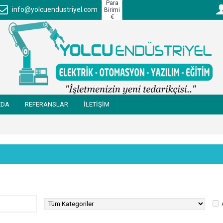
Para
info@yolcuendustriyel.com
Birimi
€
ZDA
REFERANSLAR
İLETİŞİM