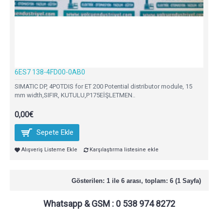
6ES7 138-4FD00-0AB0
SIMATIC DP, 4POTDIS for ET 200 Potential distributor module, 15
mm width,SIFIR, KUTULU,P175EİŞLETMEN..
0,00€
Sepete Ekle
Alışveriş Listeme Ekle
Karşılaştırma listesine ekle
Gösterilen: 1 ile 6 arası, toplam: 6 (1 Sayfa)
Whatsapp & GSM : 0 538 974 8272