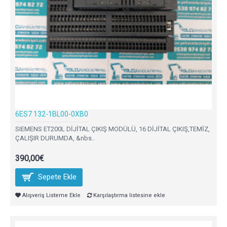
6ES7 132-1BL00-0XB0
SIEMENS ET200L DİJİTAL ÇIKIŞ MODÜLÜ, 16 DİJİTAL ÇIKIŞ,TEMİZ,
ÇALIŞIR DURUMDA, &nbs..
390,00€
Sepete Ekle
Alışveriş Listeme Ekle
Karşılaştırma listesine ekle