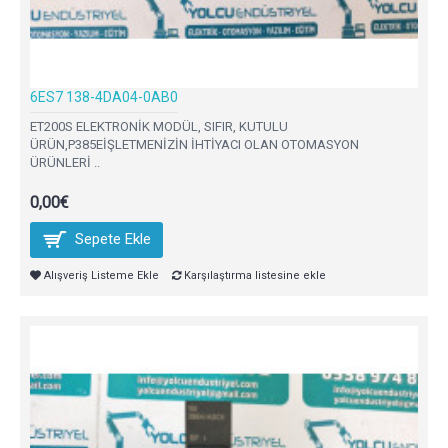
6ES7 138-4DA04-0AB0
ET200S ELEKTRONİK MODÜL, SIFIR, KUTULU
ÜRÜN,P385EİŞLETMENİZİN İHTİYACI OLAN OTOMASYON
ÜRÜNLERİ ..
0,00€
Sepete Ekle
Alışveriş Listeme Ekle
Karşılaştırma listesine ekle