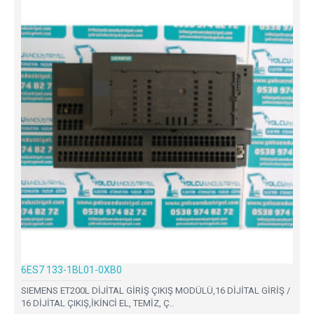
6ES7 133-1BL01-0XB0
SIEMENS ET200L DİJİTAL GİRİŞ ÇIKIŞ MODÜLÜ,16 DİJİTAL GİRİŞ /
16 DİJİTAL ÇIKIŞ,İKİNCİ EL, TEMİZ, Ç..