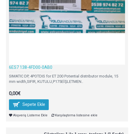
6ES7 138-4FD00-0AB0
SIMATIC DP, 4POTDIS for ET 200 Potential distributor module, 15
mm width,SIFIR, KUTULU,P175EİŞLETMEN..
0,00€
Sepete Ekle
Alışveriş Listeme Ekle
Karşılaştırma listesine ekle